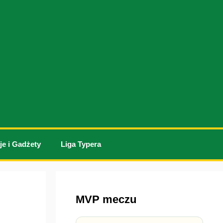
je i Gadżety
Liga Typera
MVP meczu