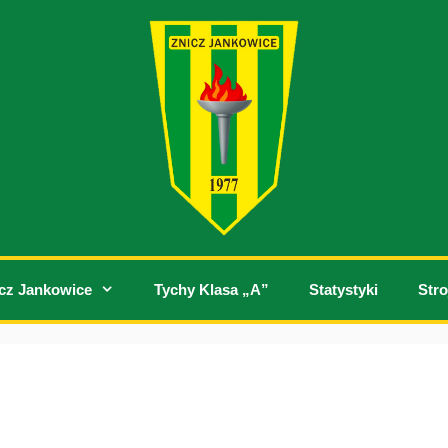
cz Jankowice
Tychy Klasa „A”
Statystyki
Stro