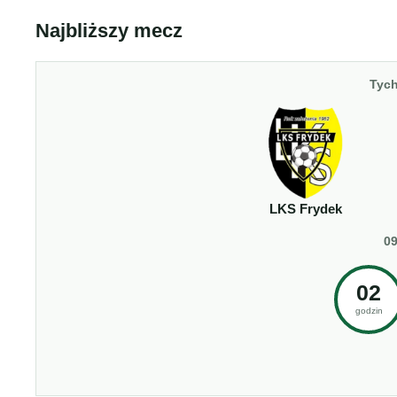
Najbliższy mecz
Tych
LKS Frydek
09
02
godzin