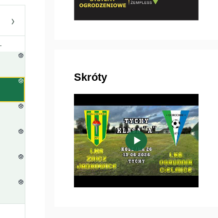
›
.
Skróty
▶