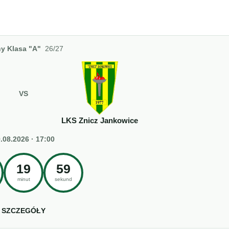
y Klasa "A"
26/27
VS
LKS Znicz Jankowice
.08.2026 · 17:00
19
58
minut
sekund
SZCZEGÓŁY