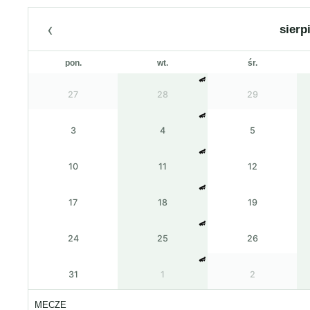
‹
sierp
pon.
wt.
śr.
27
28
29
3
4
5
10
11
12
17
18
19
24
25
26
31
1
2
MECZE