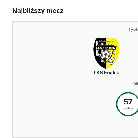
Najbliższy mecz
Tych
LKS Frydek
09
57
godzin