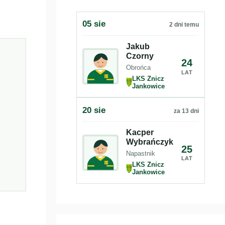
05 sie
2 dni temu
Jakub
Czorny
24
Obrońca
LAT
LKS Znicz
Jankowice
20 sie
za 13 dni
Kacper
Wybrańczyk
25
Napastnik
LAT
LKS Znicz
Jankowice