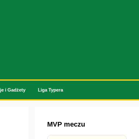
je i Gadżety
Liga Typera
MVP meczu