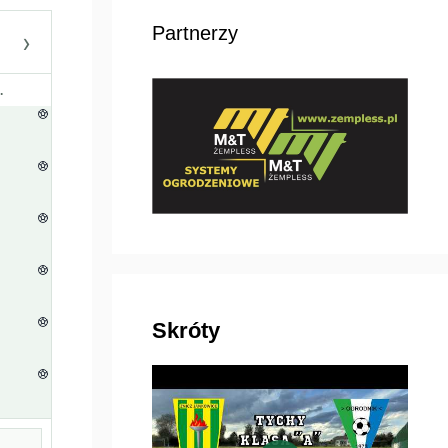
Partnerzy
›
.
Skróty