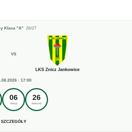
y Klasa "A"
26/27
VS
LKS Znicz Jankowice
.08.2026 · 17:00
06
26
minut
sekund
SZCZEGÓŁY