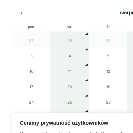
‹
sierp
pon.
wt.
śr.
27
28
29
3
4
5
10
11
12
17
18
19
24
25
26
31
1
2
Cenimy prywatność użytkowników