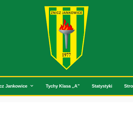
cz Jankowice
Tychy Klasa „A”
Statystyki
Stro