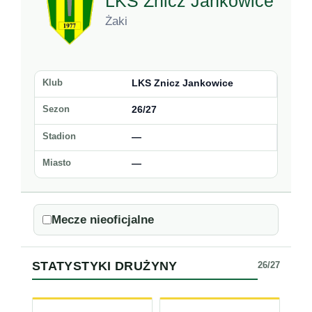
LKS Znicz Jankowice
Żaki
Klub
LKS Znicz Jankowice
Sezon
26/27
Stadion
—
Miasto
—
Mecze nieoficjalne
STATYSTYKI DRUŻYNY
26/27