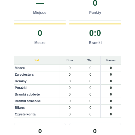
—
0
Miejsce
Punkty
0
0:0
Mecze
Bramki
Stat.
Dom
Wyj.
Razem
Mecze
0
0
0
Zwycięstwa
0
0
0
Remisy
0
0
0
Porażki
0
0
0
Bramki zdobyte
0
0
0
Bramki stracone
0
0
0
Bilans
0
0
0
Czyste konta
0
0
0
0
0