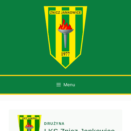
Przejdź
do
treści
Menu
DRUŻYNA