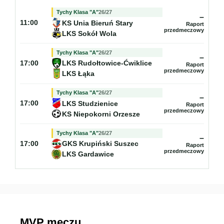
Tychy Klasa "A"
26/27
–
KS Unia Bieruń Stary
11:00
Raport
przedmeczowy
LKS Sokół Wola
Tychy Klasa "A"
26/27
–
LKS Rudołtowice-Ćwiklice
17:00
Raport
przedmeczowy
LKS Łąka
Tychy Klasa "A"
26/27
–
LKS Studzienice
17:00
Raport
przedmeczowy
KS Niepokorni Orzesze
Tychy Klasa "A"
26/27
–
GKS Krupiński Suszec
17:00
Raport
przedmeczowy
LKS Gardawice
MVP meczu