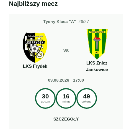
Najbliższy mecz
Tychy Klasa "A"
26/27
VS
LKS Znicz
LKS Frydek
Jankowice
09.08.2026 · 17:00
30
16
49
godzin
minut
sekund
SZCZEGÓŁY