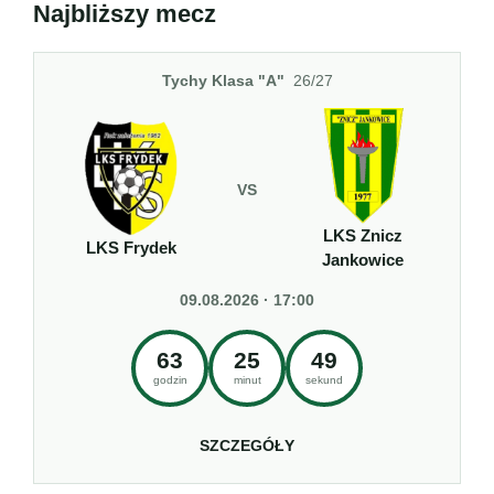
Najbliższy mecz
Tychy Klasa "A"
26/27
VS
LKS Znicz
LKS Frydek
Jankowice
09.08.2026 · 17:00
63
25
48
godzin
minut
sekund
SZCZEGÓŁY