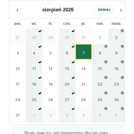
‹
›
sierpień 2026
DZISIAJ
pon.
wt.
śr.
czw.
pt.
sob.
niedz.
27
28
29
30
31
1
2
3
4
5
6
7
8
9
10
11
12
13
14
15
16
17
18
19
20
21
22
23
24
25
26
27
28
29
30
31
1
2
3
4
5
6
Brak meczy ani treningów dla tej daty.