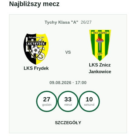
Najbliższy mecz
Tychy Klasa "A"
26/27
VS
LKS Znicz
LKS Frydek
Jankowice
09.08.2026 · 17:00
27
33
10
godzin
minut
sekund
SZCZEGÓŁY