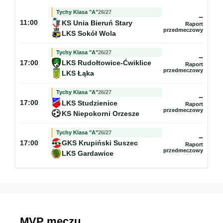
Tychy Klasa "A"
26/27
–
KS Unia Bieruń Stary
11:00
Raport
przedmeczowy
LKS Sokół Wola
Tychy Klasa "A"
26/27
–
LKS Rudołtowice-Ćwiklice
17:00
Raport
przedmeczowy
LKS Łąka
Tychy Klasa "A"
26/27
–
LKS Studzienice
17:00
Raport
przedmeczowy
KS Niepokorni Orzesze
Tychy Klasa "A"
26/27
–
GKS Krupiński Suszec
17:00
Raport
przedmeczowy
LKS Gardawice
MVP meczu