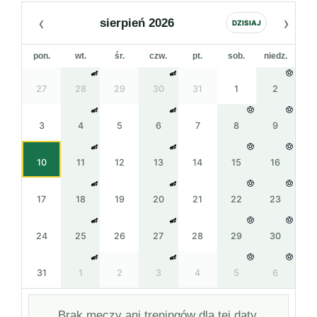
‹
›
sierpień 2026
DZISIAJ
pon.
wt.
śr.
czw.
pt.
sob.
niedz.
27
28
29
30
31
1
2
3
4
5
6
7
8
9
10
11
12
13
14
15
16
17
18
19
20
21
22
23
24
25
26
27
28
29
30
31
1
2
3
4
5
6
Brak meczy ani treningów dla tej daty.