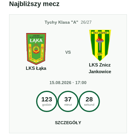
Najbliższy mecz
Tychy Klasa "A"
26/27
VS
LKS Znicz
LKS Łąka
Jankowice
15.08.2026 · 17:00
123
37
28
godzin
minut
sekund
SZCZEGÓŁY