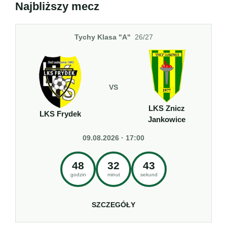
Najbliższy mecz
Tychy Klasa "A"
26/27
VS
LKS Znicz
LKS Frydek
Jankowice
09.08.2026 · 17:00
48
32
43
godzin
minut
sekund
SZCZEGÓŁY