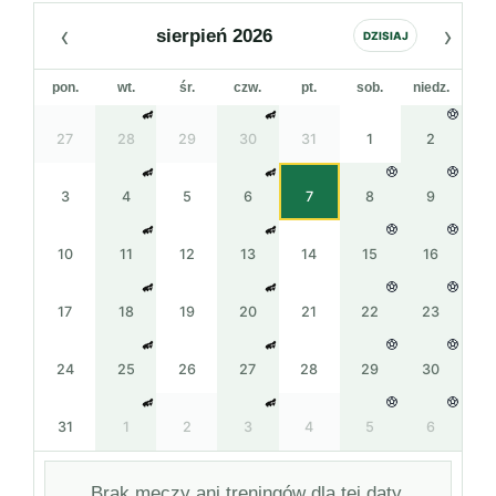
‹
›
sierpień 2026
DZISIAJ
pon.
wt.
śr.
czw.
pt.
sob.
niedz.
27
28
29
30
31
1
2
3
4
5
6
7
8
9
10
11
12
13
14
15
16
17
18
19
20
21
22
23
24
25
26
27
28
29
30
31
1
2
3
4
5
6
Brak meczy ani treningów dla tej daty.