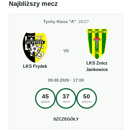
Najbliższy mecz
Tychy Klasa "A"
26/27
VS
LKS Znicz
LKS Frydek
Jankowice
09.08.2026 · 17:00
45
37
50
godzin
minut
sekund
SZCZEGÓŁY