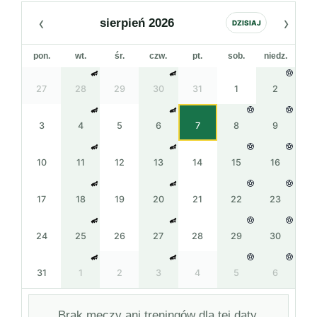
‹
›
sierpień 2026
DZISIAJ
pon.
wt.
śr.
czw.
pt.
sob.
niedz.
27
28
29
30
31
1
2
3
4
5
6
7
8
9
10
11
12
13
14
15
16
17
18
19
20
21
22
23
24
25
26
27
28
29
30
31
1
2
3
4
5
6
Brak meczy ani treningów dla tej daty.