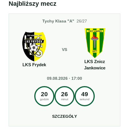
Najbliższy mecz
Tychy Klasa "A"
26/27
VS
LKS Znicz
LKS Frydek
Jankowice
09.08.2026 · 17:00
20
26
48
godzin
minut
sekund
SZCZEGÓŁY