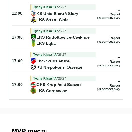
Tychy Klasa "A"
26/27
–
KS Unia Bieruń Stary
11:00
Raport
przedmeczowy
LKS Sokół Wola
Tychy Klasa "A"
26/27
–
LKS Rudołtowice-Ćwiklice
17:00
Raport
przedmeczowy
LKS Łąka
Tychy Klasa "A"
26/27
–
LKS Studzienice
17:00
Raport
przedmeczowy
KS Niepokorni Orzesze
Tychy Klasa "A"
26/27
–
GKS Krupiński Suszec
17:00
Raport
przedmeczowy
LKS Gardawice
MVP meczu