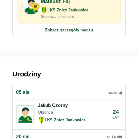
Mateusz Faj
M
LKS Znicz Jankowice
Głosowanie kibiców
Zobacz szczegóły meczu
Urodziny
05 sie
wczoraj
Jakub Czorny
24
Obrońca
LAT
LKS Znicz Jankowice
20 sie
za 14 dni