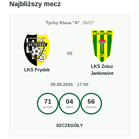
Najbliższy mecz
Tychy Klasa "A"
26/27
VS
LKS Znicz
LKS Frydek
Jankowice
09.08.2026 · 17:00
71
04
55
godzin
minut
sekund
SZCZEGÓŁY