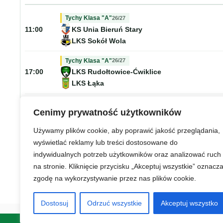
26/27
Tychy Klasa "A"
KS Unia Bieruń Stary
11:00
LKS Sokół Wola
26/27
Tychy Klasa "A"
LKS Rudołtowice-Ćwiklice
17:00
LKS Łąka
26/27
Tychy Klasa "A"
Cenimy prywatność użytkowników
LKS Studzienice
17:00
KS Niepokorni Orzesze
Używamy plików cookie, aby poprawić jakość przeglądania,
wyświetlać reklamy lub treści dostosowane do
26/27
Tychy Klasa "A"
indywidualnych potrzeb użytkowników oraz analizować ruch
GKS Krupiński Suszec
17:00
na stronie. Kliknięcie przycisku „Akceptuj wszystkie” oznacz
LKS Gardawice
zgodę na wykorzystywanie przez nas plików cookie.
Dostosuj
Odrzuć wszystkie
Akceptuj wszystko