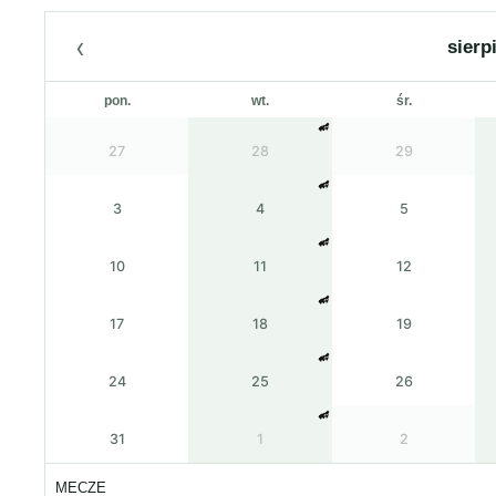
‹
sierp
pon.
wt.
śr.
27
28
29
3
4
5
10
11
12
17
18
19
24
25
26
31
1
2
MECZE