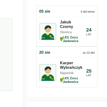
05 sie
3 dni temu
Jakub
Czorny
24
Obrońca
LAT
LKS Znicz
Jankowice
20 sie
za 12 dni
Kacper
Wybrańczyk
25
Napastnik
LAT
LKS Znicz
Jankowice