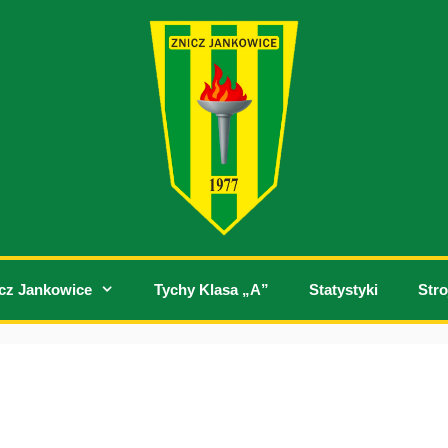
cz Jankowice
Tychy Klasa „A”
Statystyki
Stro