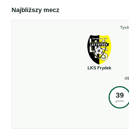
Najbliższy mecz
Tych
LKS Frydek
09
39
godzin