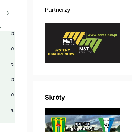
Partnerzy
›
.
Skróty