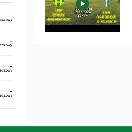
▶
–
meczowy
–
meczowy
–
meczowy
–
meczowy