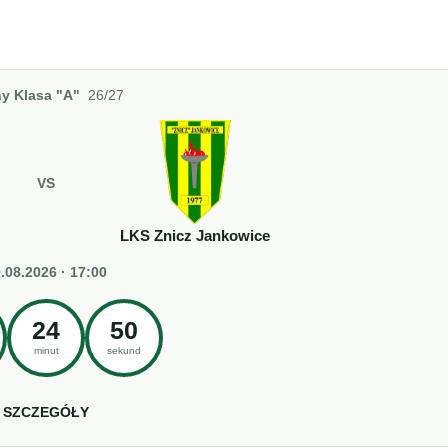
y Klasa "A"
26/27
VS
LKS Znicz Jankowice
.08.2026 · 17:00
24
49
minut
sekund
SZCZEGÓŁY