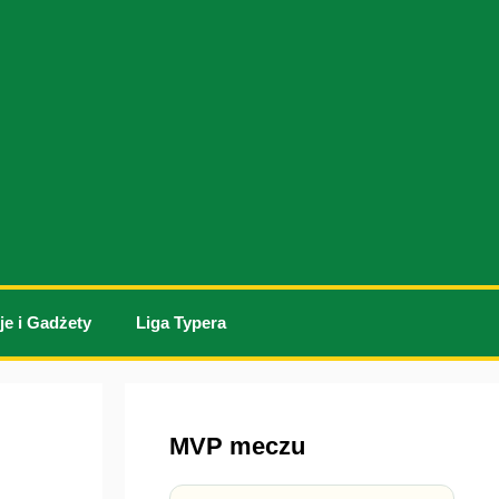
je i Gadżety
Liga Typera
MVP meczu