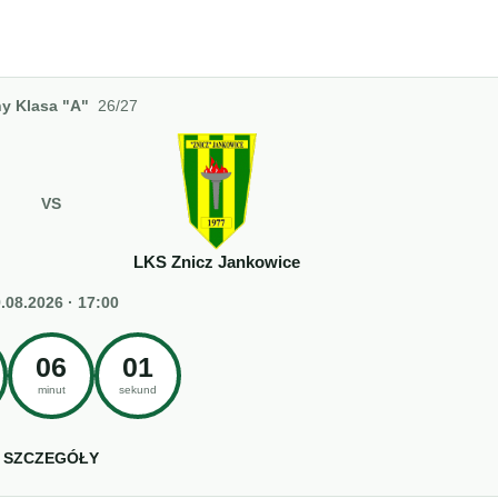
y Klasa "A"
26/27
VS
LKS Znicz Jankowice
.08.2026 · 17:00
06
00
minut
sekund
SZCZEGÓŁY