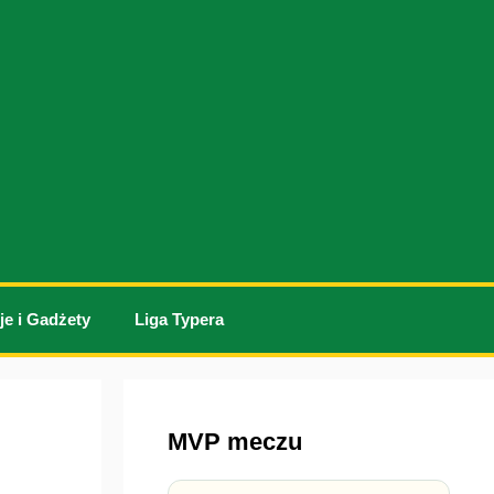
je i Gadżety
Liga Typera
MVP meczu