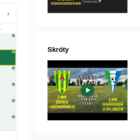
›
.
Skróty
▶