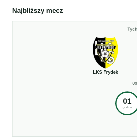
Najbliższy mecz
Tych
LKS Frydek
09
01
godzin