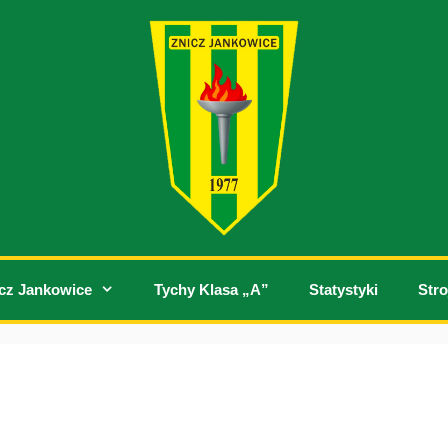
cz Jankowice
Tychy Klasa „A”
Statystyki
Stro