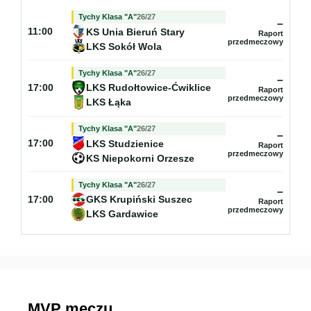
Tychy Klasa "A"
26/27
–
KS Unia Bieruń Stary
11:00
Raport
przedmeczowy
LKS Sokół Wola
Tychy Klasa "A"
26/27
–
LKS Rudołtowice-Ćwiklice
17:00
Raport
przedmeczowy
LKS Łąka
Tychy Klasa "A"
26/27
–
LKS Studzienice
17:00
Raport
przedmeczowy
KS Niepokorni Orzesze
Tychy Klasa "A"
26/27
–
GKS Krupiński Suszec
17:00
Raport
przedmeczowy
LKS Gardawice
MVP meczu