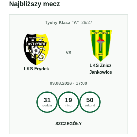
Najbliższy mecz
Tychy Klasa "A"
26/27
VS
LKS Znicz
LKS Frydek
Jankowice
09.08.2026 · 17:00
31
19
50
godzin
minut
sekund
SZCZEGÓŁY