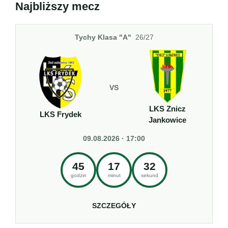
Najbliższy mecz
Tychy Klasa "A"
26/27
VS
LKS Znicz
LKS Frydek
Jankowice
09.08.2026 · 17:00
45
17
31
godzin
minut
sekund
SZCZEGÓŁY