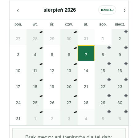
‹
›
sierpień 2026
DZISIAJ
pon.
wt.
śr.
czw.
pt.
sob.
niedz.
27
28
29
30
31
1
2
3
4
5
6
7
8
9
10
11
12
13
14
15
16
17
18
19
20
21
22
23
24
25
26
27
28
29
30
31
1
2
3
4
5
6
Brak meczy ani treningów dla tej daty.