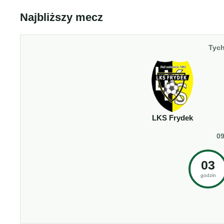
Najbliższy mecz
Tych
LKS Frydek
09
03
godzin