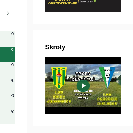
›
.
Skróty
▶