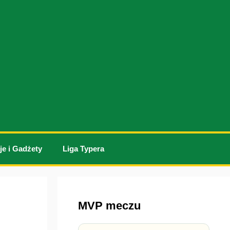
je i Gadżety
Liga Typera
MVP meczu