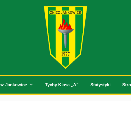
cz Jankowice
Tychy Klasa „A”
Statystyki
Stro