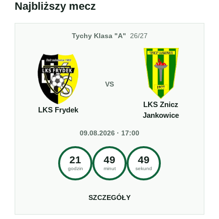
Najbliższy mecz
Tychy Klasa "A"
26/27
VS
LKS Znicz
LKS Frydek
Jankowice
09.08.2026 · 17:00
21
49
49
godzin
minut
sekund
SZCZEGÓŁY