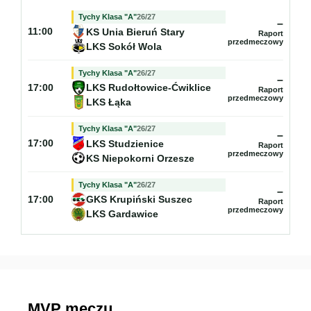
Tychy Klasa "A"
26/27
–
KS Unia Bieruń Stary
11:00
Raport
przedmeczowy
LKS Sokół Wola
Tychy Klasa "A"
26/27
–
LKS Rudołtowice-Ćwiklice
17:00
Raport
przedmeczowy
LKS Łąka
Tychy Klasa "A"
26/27
–
LKS Studzienice
17:00
Raport
przedmeczowy
KS Niepokorni Orzesze
Tychy Klasa "A"
26/27
–
GKS Krupiński Suszec
17:00
Raport
przedmeczowy
LKS Gardawice
MVP meczu