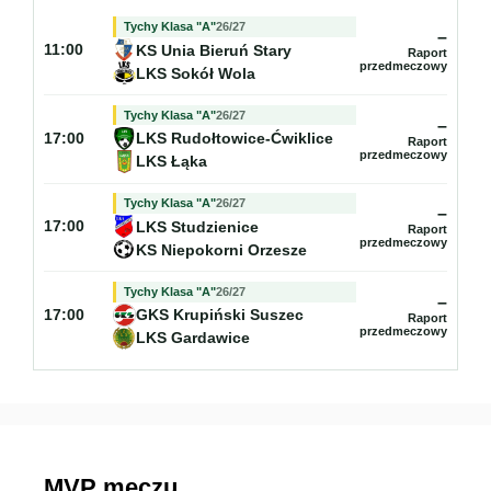
Tychy Klasa "A"
26/27
–
KS Unia Bieruń Stary
11:00
Raport
przedmeczowy
LKS Sokół Wola
Tychy Klasa "A"
26/27
–
LKS Rudołtowice-Ćwiklice
17:00
Raport
przedmeczowy
LKS Łąka
Tychy Klasa "A"
26/27
–
LKS Studzienice
17:00
Raport
przedmeczowy
KS Niepokorni Orzesze
Tychy Klasa "A"
26/27
–
GKS Krupiński Suszec
17:00
Raport
przedmeczowy
LKS Gardawice
MVP meczu