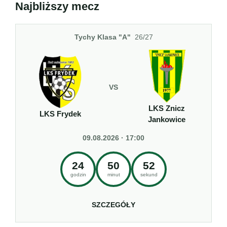
Najbliższy mecz
Tychy Klasa "A"
26/27
VS
LKS Znicz
LKS Frydek
Jankowice
09.08.2026 · 17:00
24
50
52
godzin
minut
sekund
SZCZEGÓŁY