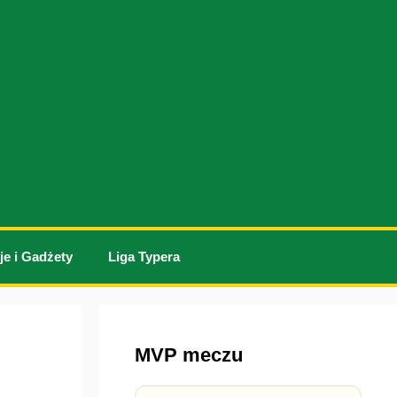
je i Gadżety
Liga Typera
MVP meczu