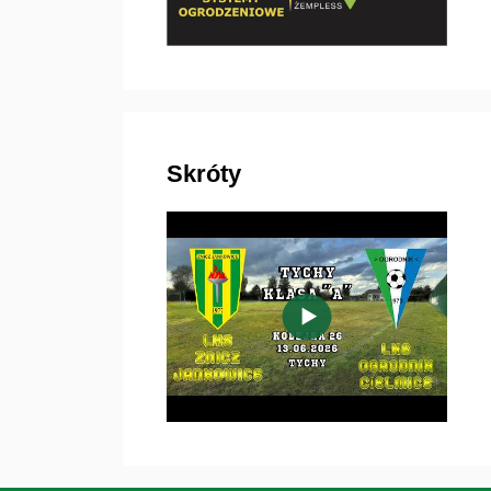
Skróty
▶