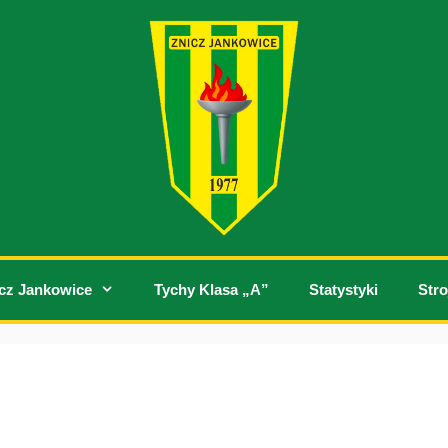
cz Jankowice
Tychy Klasa „A”
Statystyki
Stro