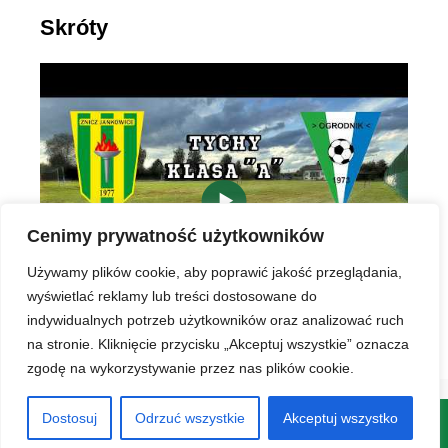
Skróty
▶
Cenimy prywatność użytkowników
Używamy plików cookie, aby poprawić jakość przeglądania,
wyświetlać reklamy lub treści dostosowane do
indywidualnych potrzeb użytkowników oraz analizować ruch
na stronie. Kliknięcie przycisku „Akceptuj wszystkie” oznacza
zgodę na wykorzystywanie przez nas plików cookie.
Dostosuj
Odrzuć wszystkie
Akceptuj wszystko
© 2026 LKS Znicz Jankowice
• Zbudowany z
GeneratePress