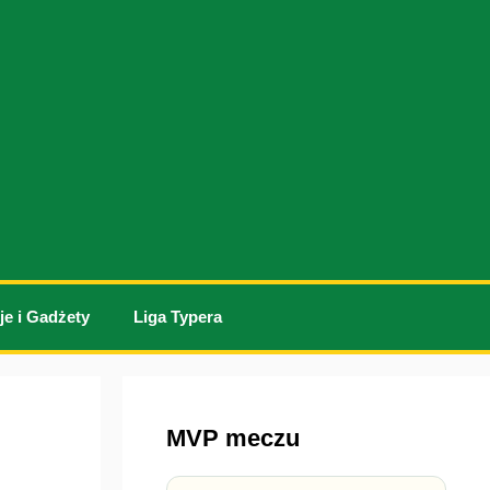
je i Gadżety
Liga Typera
MVP meczu