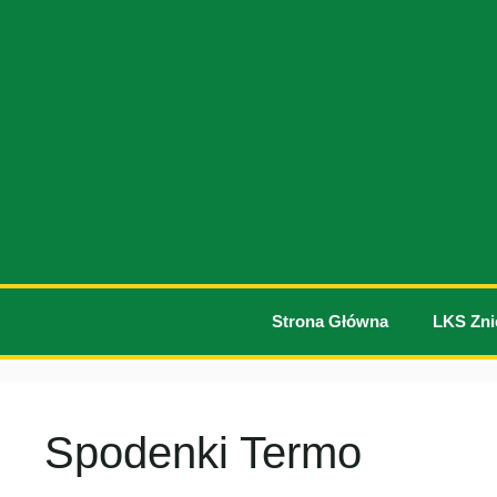
Przejdź
do
treści
Strona Główna
LKS Zni
Spodenki Termo