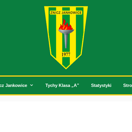
cz Jankowice
Tychy Klasa „A”
Statystyki
Stro