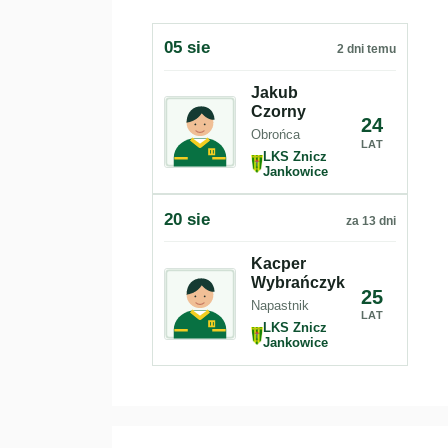
05 sie
2 dni temu
Jakub
Czorny
24
Obrońca
LAT
LKS Znicz
Jankowice
20 sie
za 13 dni
Kacper
Wybrańczyk
25
Napastnik
LAT
LKS Znicz
Jankowice