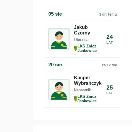
05 sie
3 dni temu
Jakub
Czorny
24
Obrońca
LAT
LKS Znicz
Jankowice
20 sie
za 12 dni
Kacper
Wybrańczyk
25
Napastnik
LAT
LKS Znicz
Jankowice