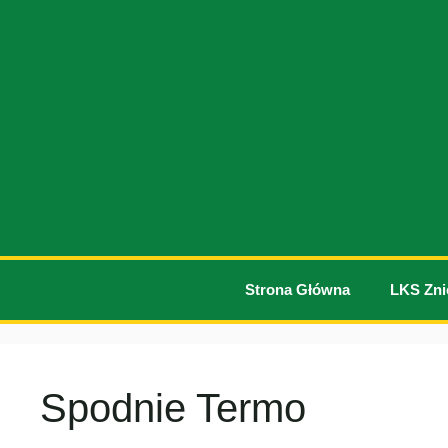
Przejdź
do
treści
Strona Główna
LKS Zni
Spodnie Termo