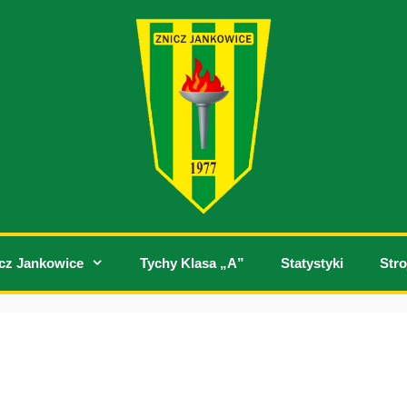
cz Jankowice
Tychy Klasa „A”
Statystyki
Stro