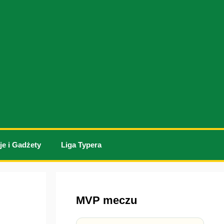
je i Gadżety
Liga Typera
MVP meczu