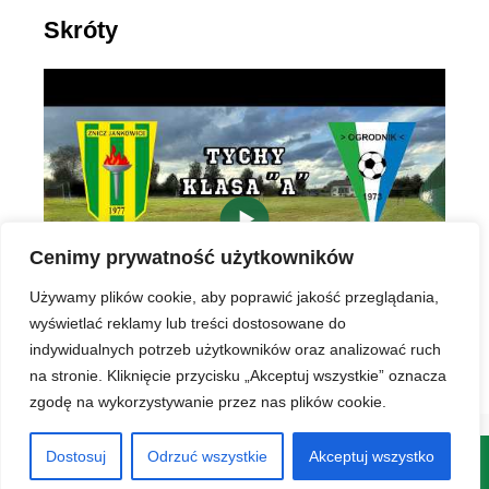
Skróty
▶
Cenimy prywatność użytkowników
Używamy plików cookie, aby poprawić jakość przeglądania,
wyświetlać reklamy lub treści dostosowane do
indywidualnych potrzeb użytkowników oraz analizować ruch
na stronie. Kliknięcie przycisku „Akceptuj wszystkie” oznacza
zgodę na wykorzystywanie przez nas plików cookie.
Dostosuj
Odrzuć wszystkie
Akceptuj wszystko
© 2026 LKS Znicz Jankowice
• Zbudowany z
GeneratePress