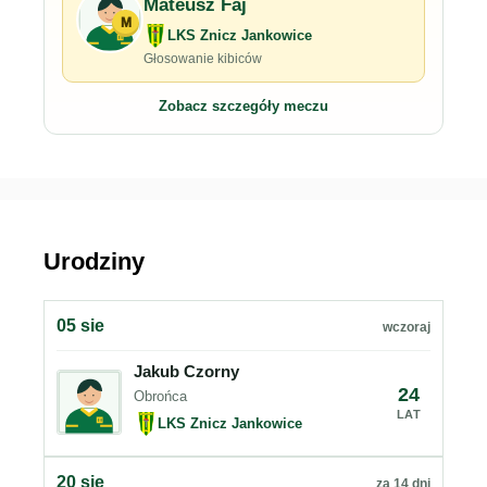
Mateusz Faj
M
LKS Znicz Jankowice
Głosowanie kibiców
Zobacz szczegóły meczu
Urodziny
05 sie
wczoraj
Jakub Czorny
24
Obrońca
LAT
LKS Znicz Jankowice
20 sie
za 14 dni