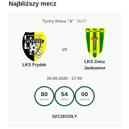
Najbliższy mecz
Tychy Klasa "A"
26/27
VS
LKS Znicz
LKS Frydek
Jankowice
09.08.2026 · 17:00
80
53
59
godzin
minut
sekund
SZCZEGÓŁY