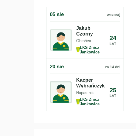
05 sie
wczoraj
Jakub
Czorny
24
Obrońca
LAT
LKS Znicz
Jankowice
20 sie
za 14 dni
Kacper
Wybrańczyk
25
Napastnik
LAT
LKS Znicz
Jankowice