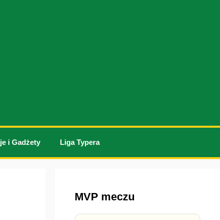
je i Gadżety
Liga Typera
MVP meczu