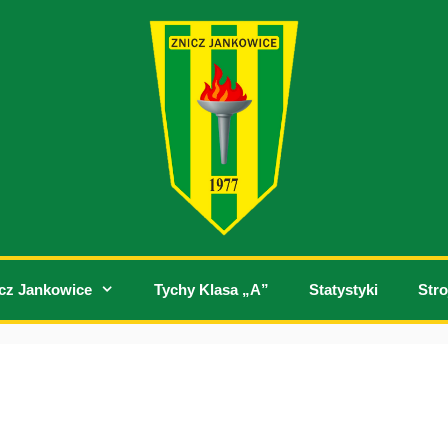
cz Jankowice
Tychy Klasa „A”
Statystyki
Stro