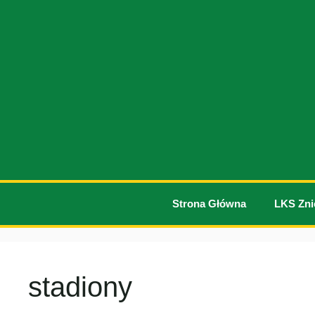
Przejdź
do
treści
Strona Główna
LKS Zni
stadiony