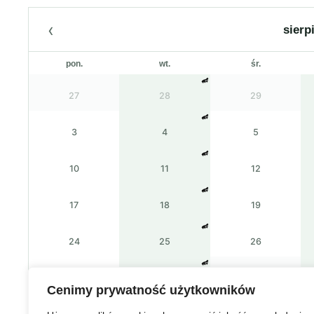
‹
sierp
pon.
wt.
śr.
27
28
29
3
4
5
10
11
12
17
18
19
24
25
26
31
1
2
Cenimy prywatność użytkowników