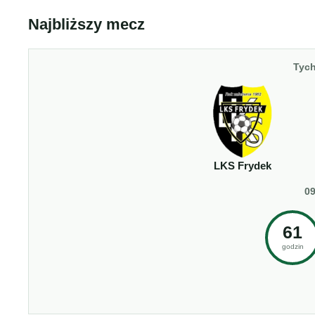
Najbliższy mecz
Tych
LKS Frydek
09
61
godzin