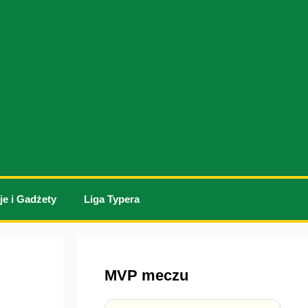
je i Gadżety
Liga Typera
MVP meczu