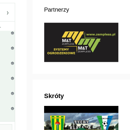
Partnerzy
›
.
Skróty