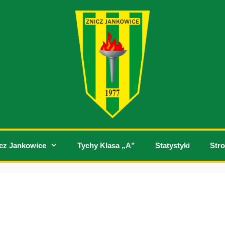
cz Jankowice
Tychy Klasa „A”
Statystyki
Stro