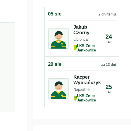
05 sie
2 dni temu
Jakub
Czorny
24
Obrońca
LAT
LKS Znicz
Jankowice
20 sie
za 13 dni
Kacper
Wybrańczyk
25
Napastnik
LAT
LKS Znicz
Jankowice