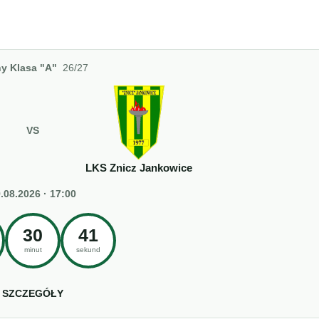
y Klasa "A"
26/27
VS
LKS Znicz Jankowice
.08.2026 · 17:00
30
41
minut
sekund
SZCZEGÓŁY