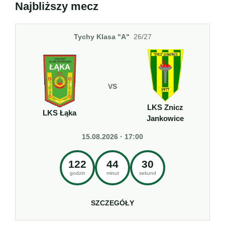
Najbliższy mecz
Tychy Klasa "A"
26/27
VS
LKS Znicz
LKS Łąka
Jankowice
15.08.2026 · 17:00
122
44
29
godzin
minut
sekund
SZCZEGÓŁY