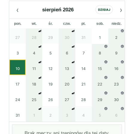
‹
›
sierpień 2026
DZISIAJ
pon.
wt.
śr.
czw.
pt.
sob.
niedz.
27
28
29
30
31
1
2
3
4
5
6
7
8
9
10
11
12
13
14
15
16
17
18
19
20
21
22
23
24
25
26
27
28
29
30
31
1
2
3
4
5
6
Brak meczy ani treningów dla tej daty.