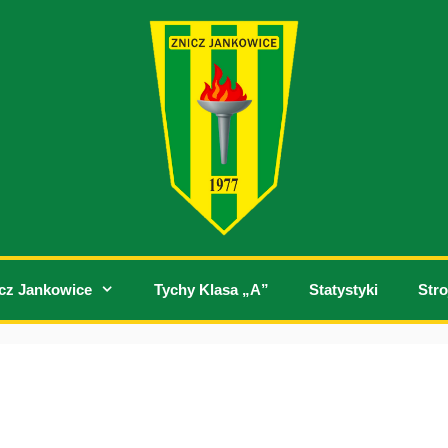
cz Jankowice
Tychy Klasa „A”
Statystyki
Stro