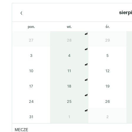
‹
sierp
pon.
wt.
śr.
27
28
29
3
4
5
10
11
12
17
18
19
24
25
26
31
1
2
MECZE