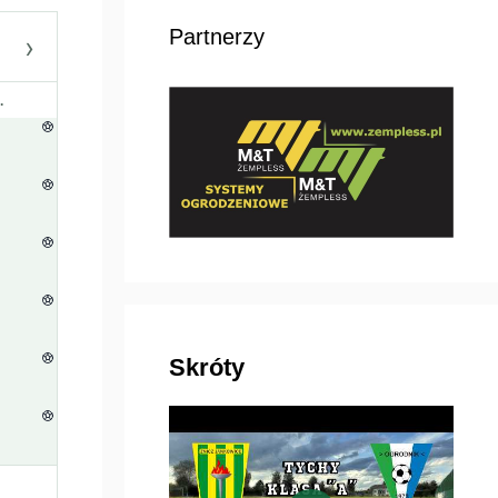
Partnerzy
›
.
Skróty