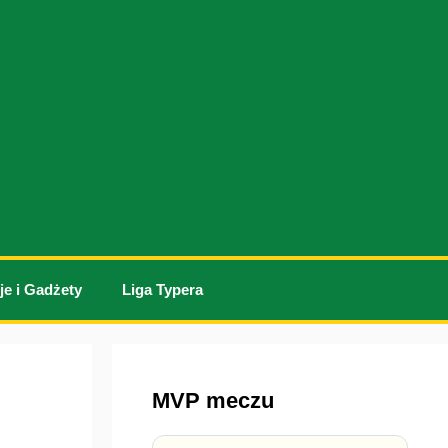
je i Gadżety
Liga Typera
MVP meczu