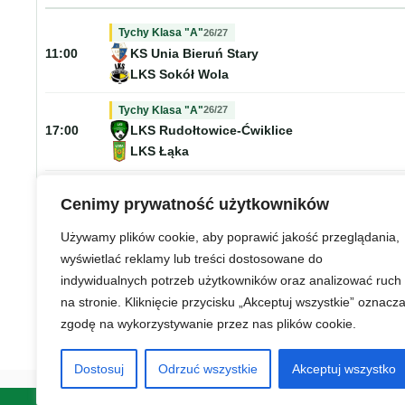
26/27
Tychy Klasa "A"
KS Unia Bieruń Stary
11:00
LKS Sokół Wola
26/27
Tychy Klasa "A"
LKS Rudołtowice-Ćwiklice
17:00
LKS Łąka
26/27
Tychy Klasa "A"
Cenimy prywatność użytkowników
LKS Studzienice
17:00
KS Niepokorni Orzesze
Używamy plików cookie, aby poprawić jakość przeglądania,
wyświetlać reklamy lub treści dostosowane do
26/27
Tychy Klasa "A"
indywidualnych potrzeb użytkowników oraz analizować ruch
GKS Krupiński Suszec
17:00
na stronie. Kliknięcie przycisku „Akceptuj wszystkie” oznacz
LKS Gardawice
zgodę na wykorzystywanie przez nas plików cookie.
Dostosuj
Odrzuć wszystkie
Akceptuj wszystko