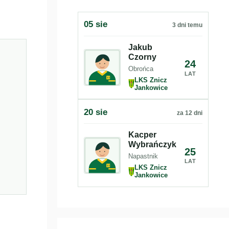
05 sie
3 dni temu
Jakub
Czorny
24
Obrońca
LAT
LKS Znicz
Jankowice
20 sie
za 12 dni
Kacper
Wybrańczyk
25
Napastnik
LAT
LKS Znicz
Jankowice