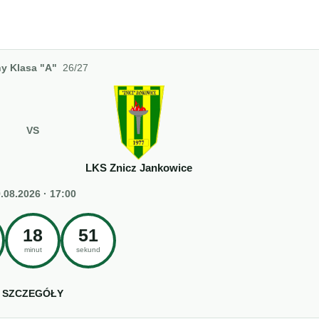
y Klasa "A"
26/27
VS
LKS Znicz Jankowice
.08.2026 · 17:00
18
50
minut
sekund
SZCZEGÓŁY