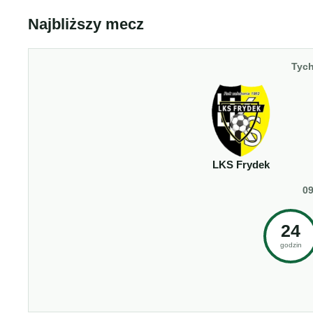
Najbliższy mecz
Tych
LKS Frydek
09
24
godzin