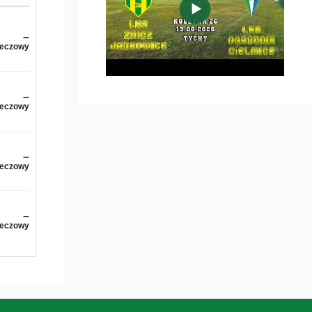
▶
–
meczowy
–
meczowy
–
meczowy
–
meczowy