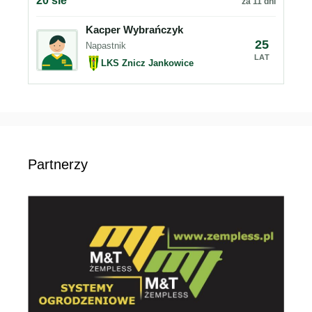
20 sie
za 11 dni
Kacper Wybrańczyk
25
Napastnik
LAT
LKS Znicz Jankowice
Partnerzy