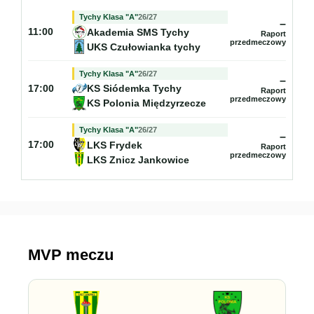
Tychy Klasa "A"
26/27
–
Akademia SMS Tychy
11:00
Raport
przedmeczowy
UKS Czułowianka tychy
Tychy Klasa "A"
26/27
–
KS Siódemka Tychy
17:00
Raport
przedmeczowy
KS Polonia Międzyrzecze
Tychy Klasa "A"
26/27
–
LKS Frydek
17:00
Raport
przedmeczowy
LKS Znicz Jankowice
MVP meczu