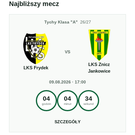
Najbliższy mecz
Tychy Klasa "A"
26/27
VS
LKS Znicz
LKS Frydek
Jankowice
09.08.2026 · 17:00
04
04
33
godzin
minut
sekund
SZCZEGÓŁY