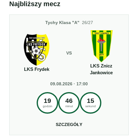
Najbliższy mecz
Tychy Klasa "A"
26/27
VS
LKS Znicz
LKS Frydek
Jankowice
09.08.2026 · 17:00
19
46
15
godzin
minut
sekund
SZCZEGÓŁY