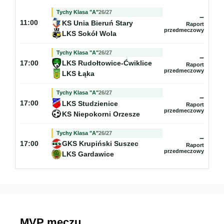
Tychy Klasa "A"
26/27
–
KS Unia Bieruń Stary
11:00
Raport
przedmeczowy
LKS Sokół Wola
Tychy Klasa "A"
26/27
–
LKS Rudołtowice-Ćwiklice
17:00
Raport
przedmeczowy
LKS Łąka
Tychy Klasa "A"
26/27
–
LKS Studzienice
17:00
Raport
przedmeczowy
KS Niepokorni Orzesze
Tychy Klasa "A"
26/27
–
GKS Krupiński Suszec
17:00
Raport
przedmeczowy
LKS Gardawice
MVP meczu